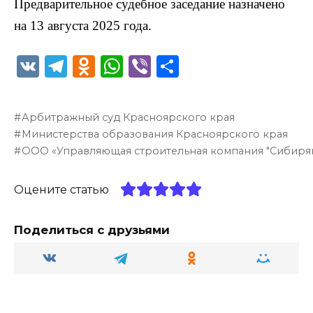
Предварительное судебное заседание назначено
на 13 августа 2025 года.
V
T
O
W
Vi
О
K
el
d
h
b
т
e
n
a
er
п
Арбитражный суд Красноярского края
g
o
ts
р
Министерства образования Красноярского края
ra
kl
A
а
ООО «Управляющая строительная компания "Сибиря
m
a
p
в
Оцените статью
ss
p
и
ni
т
Поделиться с друзьями
ki
ь