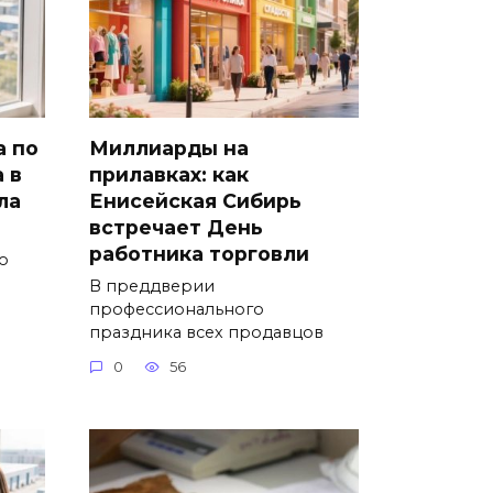
а по
Миллиарды на
 в
прилавках: как
ла
Енисейская Сибирь
встречает День
работника торговли
о
В преддверии
профессионального
праздника всех продавцов
0
56