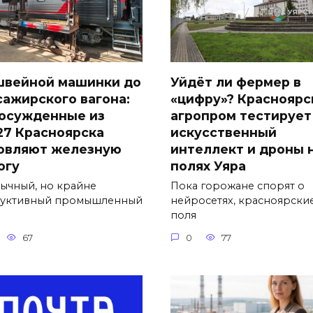
швейной машинки до
Уйдёт ли фермер в
сажирского вагона:
«цифру»? Красноярс
 осужденные из
агропром тестирует
27 Красноярска
искусственный
овляют железную
интеллект и дроны 
огу
полях Уяра
ычный, но крайне
Пока горожане спорят о
уктивный промышленный
нейросетях, красноярски
поля
67
0
77