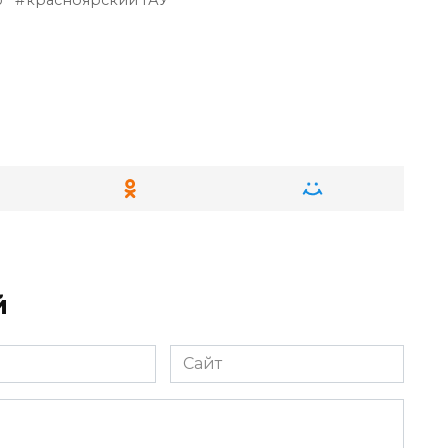
ю
красноярский ГАУ
й
Сайт