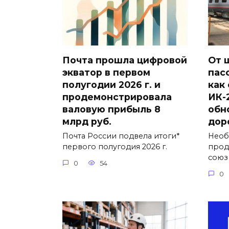
Почта прошла цифровой
От 
экватор в первом
пас
полугодии 2026 г. и
как
продемонстрировала
ИК-
валовую прибыль 8
обн
млрд руб.
дор
Почта России подвела итоги*
Необ
первого полугодия 2026 г.
прод
союз
0
54
0