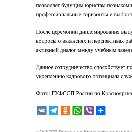
позволяет будущим юристам познакоми
профессиональные горизонты и выбрать
После церемонии дипломирования выпу
вопросы о вакансиях и перспективах ра
активный диалог между учебным завед
Данное сотрудничество способствует п
укреплению кадрового потенциала служ
Фото: ГУФССП России по Красноярск
V
T
O
W
Vi
О
K
el
d
h
b
т
e
n
a
er
п