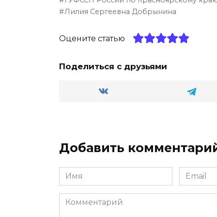
ГУФССП России по Красноярскому кра
g
o
ts
р
Лилия Сергеевна Добрынина
ra
kl
A
а
m
a
p
в
Оцените статью
ss
p
и
Поделиться с друзьями
ni
т
ki
ь
Добавить комментари
Имя
Email
Комментарий