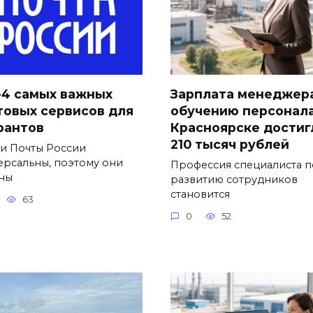
-4 самых важных
Зарплата менеджер
товых сервисов для
обучению персонала
рантов
Красноярске достиг
210 тысяч рублей
ги Почты России
ерсальны, поэтому они
Профессия специалиста п
ны
развитию сотрудников
становится
63
0
52