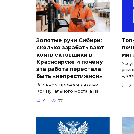
Золотые руки Сибири:
Топ
сколько зарабатывают
поч
комплектовщики в
миг
Красноярске и почему
Услу
эта работа перестала
унив
быть «непрестижной»
удоб
За окном проносятся огни
0
Коммунального моста, а на
0
77