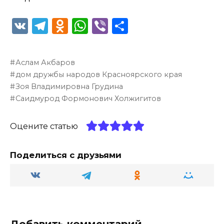
V
T
O
W
Vi
О
K
el
d
h
b
т
e
n
a
er
п
Аслам Акбаров
g
o
ts
р
дом дружбы народов Красноярского края
ra
kl
A
а
Зоя Владимировна Грудина
Саидмурод Формонович Холжигитов
m
a
p
в
ss
p
и
Оцените статью
ni
т
ki
ь
Поделиться с друзьями