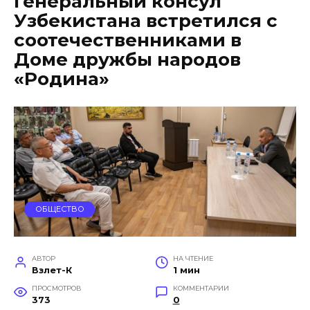
Генеральный консул
Узбекистана встретился с
соотечественниками в
Доме дружбы народов
«Родина»
ОБЩЕСТВО
АВТОР
НА ЧТЕНИЕ
Взлет-К
1 мин
ПРОСМОТРОВ
КОММЕНТАРИИ
373
0