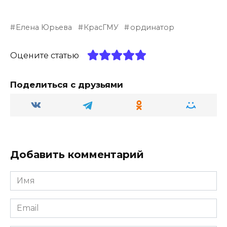
K
el
d
h
b
т
e
n
a
er
п
Елена Юрьева
КрасГМУ
ординатор
g
o
ts
р
ra
kl
A
а
Оцените статью
m
a
p
в
ss
p
и
Поделиться с друзьями
ni
т
ki
ь
Добавить комментарий
Имя
Email