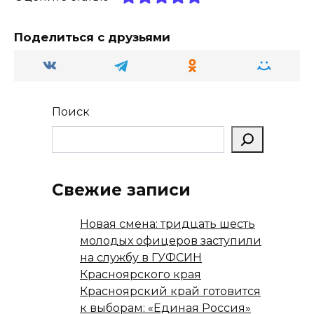
m
a
p
в
ss
p
и
Поделиться с друзьями
ni
т
ki
ь
Поиск
Свежие записи
Новая смена: тридцать шесть
молодых офицеров заступили
на службу в ГУФСИН
Красноярского края
Красноярский край готовится
к выборам: «Единая Россия»