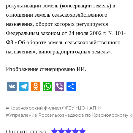
рекультивации земель (консервации земель) в
отношении земель сельскохозяйственного
назначения, оборот которых регулируется
Федеральным законом от 24 июля 2002 г. № 101-
ФЗ «Об обороте земель сельскохозяйственного
назначения», виноградопригодных земель».
Изображение сгенерировано ИИ.
V
T
O
W
Vi
О
K
el
d
h
b
т
e
n
a
er
п
Красноярский филиал ФГБУ «ЦОК АПК»
g
o
ts
р
Управление Россельхознадзора по Красноярскому 
ra
kl
A
а
Оцените статью