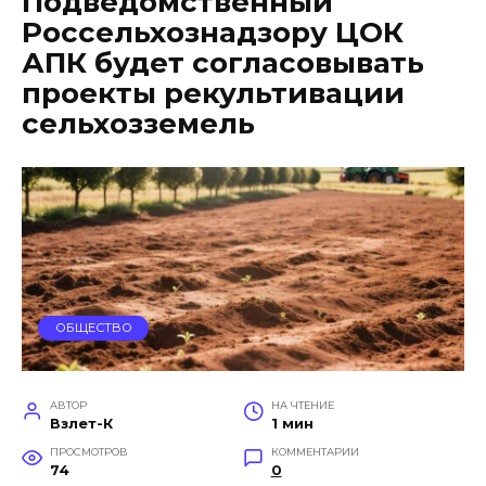
Подведомственный
Россельхознадзору ЦОК
АПК будет согласовывать
проекты рекультивации
сельхозземель
ОБЩЕСТВО
АВТОР
НА ЧТЕНИЕ
Взлет-К
1 мин
ПРОСМОТРОВ
КОММЕНТАРИИ
74
0