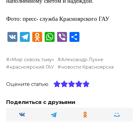
наполненному светом и надеждой.
Фото: пресс- служба Красноярского ГАУ
V
T
O
W
Vi
О
K
el
d
h
b
т
e
n
a
er
п
«Мир сквозь тьму»
Александр Лукке
g
o
ts
р
красноярский ГАУ
новости Красноярска
ra
kl
A
а
m
a
p
в
Оцените статью
ss
p
и
Поделиться с друзьями
ni
т
ki
ь