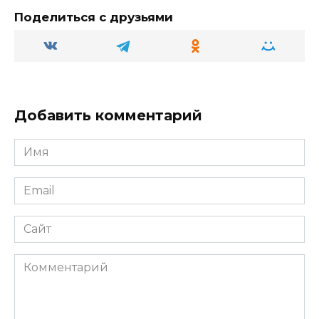
ra
kl
A
а
Поделиться с друзьями
m
a
p
в
ss
p
и
ni
т
ki
ь
Добавить комментарий
Имя
Email
Сайт
Комментарий