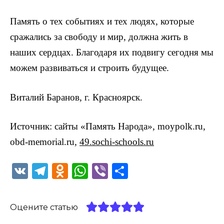
Память о тех событиях и тех людях, которые
сражались за свободу и мир, должна жить в
наших сердцах. Благодаря их подвигу сегодня мы
можем развиваться и строить будущее.
Виталий Баранов, г. Красноярск.
Источник: сайты «Память Народа», moypolk.ru,
obd-memorial.ru,
49.sochi-schools.ru
V
T
O
W
Vi
О
K
el
d
h
b
т
e
n
a
er
п
Оцените статью
g
o
ts
р