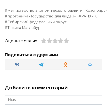
K
el
d
h
b
т
e
n
a
er
п
Министерство экономического развития Красноярск
g
o
ts
р
программа «Государство для людей»
РАНХиГС
ra
kl
A
а
Сибирский федеральный округ
Татьяна Магдибур
m
a
p
в
ss
p
и
Оцените статью
ni
т
ki
ь
Поделиться с друзьями
Добавить комментарий
Имя