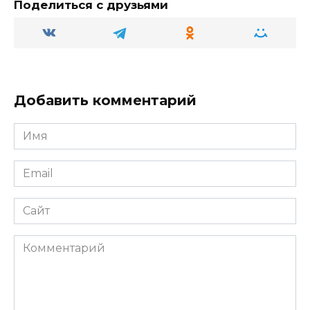
Поделиться с друзьями
ni
т
ki
ь
Добавить комментарий
Имя
Email
Сайт
Комментарий