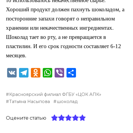
то использовалось некачественное сырье.
Хороший продукт должен пахнуть шоколадом, а
посторонние запахи говорят о неправильном
хранении или некачественных ингредиентах.
Шоколад тает во рту, а не превращается в
пластилин. И его срок годности составляет 6-12
месяцев.
V
T
O
W
Vi
О
K
el
d
h
b
т
e
n
a
er
п
Красноярский филиал ФГБУ «ЦОК АПК»
g
o
ts
р
Татьяна Насыпова
шоколад
ra
kl
A
а
m
a
p
в
Оцените статью
ss
p
и